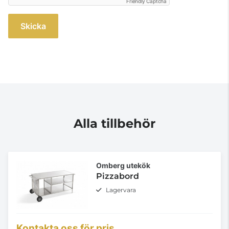
Friendly Captcha
Skicka
Alla tillbehör
Omberg utekök
Pizzabord
Lagervara
Kontakta oss för pris