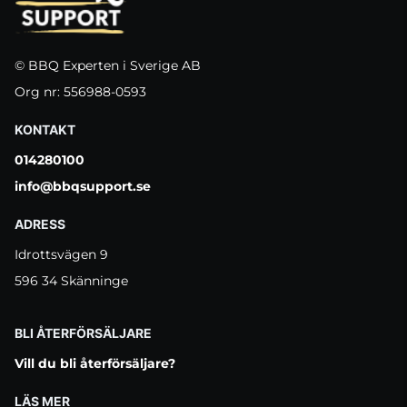
© BBQ Experten i Sverige AB
Org nr: 556988-0593
KONTAKT
014280100
info@bbqsupport.se
ADRESS
Idrottsvägen 9
596 34 Skänninge
BLI ÅTERFÖRSÄLJARE
Vill du bli återförsäljare?
LÄS MER