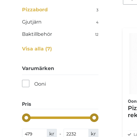
Pizzabord
3
Gjutjärn
4
Baktillbehör
12
Visa alla (7)
Varumärken
Ooni
Oon
Pris
Pi
re
kr
-
kr
L