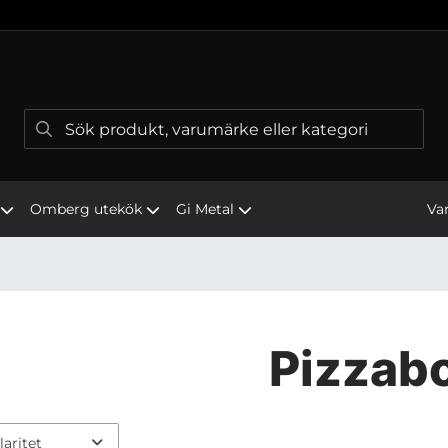
Va
Omberg utekök
Gi Metal
Pizzab