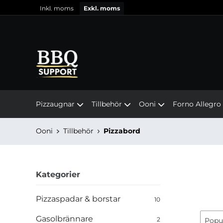
Inkl. moms
Exkl. moms
Pizzaugnar
Tillbehör
Ooni
Forno Allegro
Ooni
Tillbehör
Pizzabord
Kategorier
Pizzaspadar & borstar
10
Gasolbrännare
2