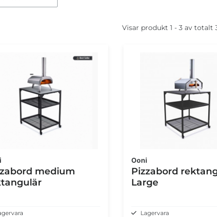
Visar produkt 1 - 3 av totalt
i
Ooni
zzabord medium
Pizzabord rektang
ktangulär
Large
agervara
Lagervara