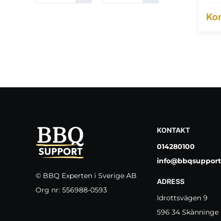
Kon
KONTAKT
014280100
info@bbqsupport
© BBQ Experten i Sverige AB
ADRESS
Org nr: 556988-0593
Idrottsvägen 9
596 34 Skänninge