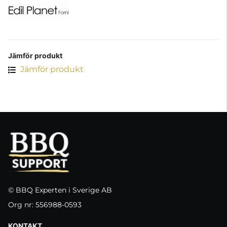
Jämför produkt
Jämför produkt
© BBQ Experten i Sverige AB
Org nr: 556988-0593
KONTAKT