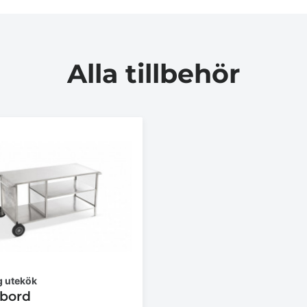
Alla tillbehör
 utekök
abord