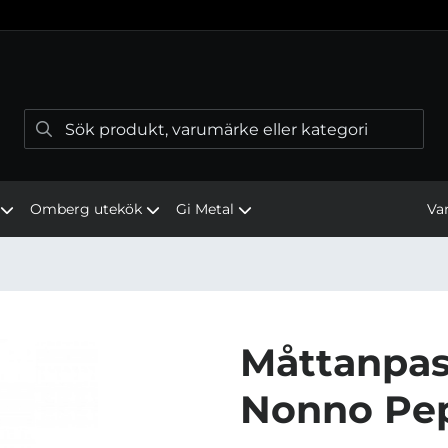
Va
Omberg utekök
Gi Metal
Måttanpass
Nonno Pe