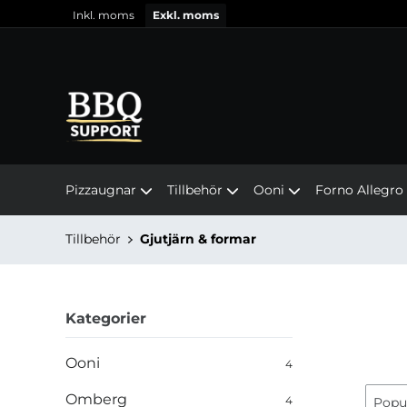
Inkl. moms
Exkl. moms
Pizzaugnar
Tillbehör
Ooni
Forno Allegro
Tillbehör
Gjutjärn & formar
Kategorier
Ooni
4
Omberg
4