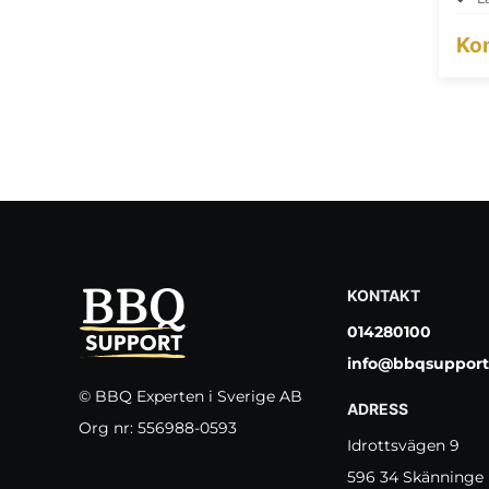
Kon
KONTAKT
014280100
info@bbqsupport
© BBQ Experten i Sverige AB
ADRESS
Org nr: 556988-0593
Idrottsvägen 9
596 34 Skänninge