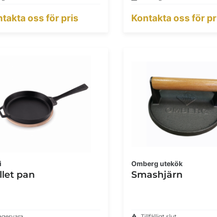
takta oss för pris
Kontakta oss för pr
i
Omberg utekök
llet pan
Smashjärn
agervara
Tillfälligt slut