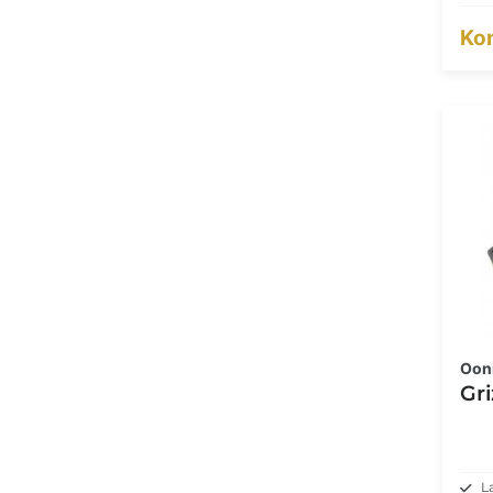
Kon
Oon
Gri
L