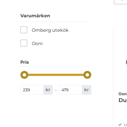
Varumärken
Omberg utekök
Ooni
Pris
kr
-
kr
Oon
Dua
L