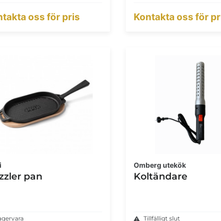
takta oss för pris
Kontakta oss för pr
i
Omberg utekök
zzler pan
Koltändare
agervara
Tillfälligt slut