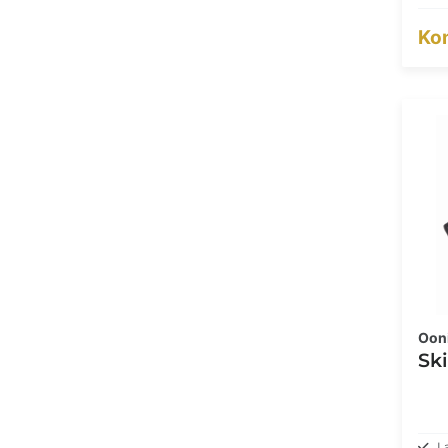
Kon
Oon
Ski
L