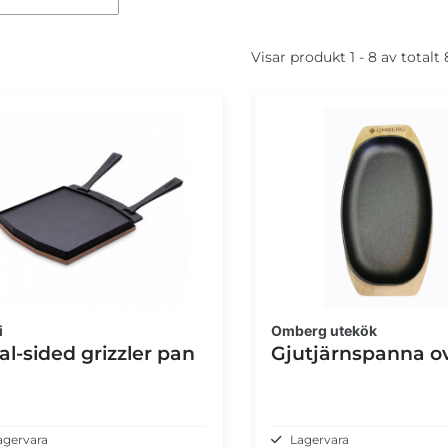
Visar produkt 1 - 8 av totalt
i
Omberg utekök
l-sided grizzler pan
Gjutjärnspanna o
agervara
Lagervara