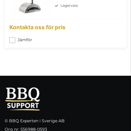
Lagervara
Kontakta oss för pris
Jämför
© BBQ Experten i Sverige AB
Org nr: 556988-0593