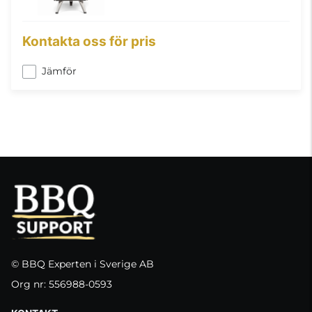
Kontakta oss för pris
Jämför
© BBQ Experten i Sverige AB
Org nr: 556988-0593